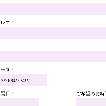
ドレス
コース
r
教習日
*
ご希望のお時
e
q