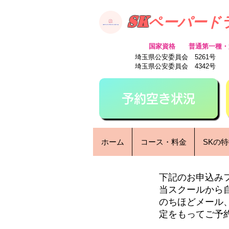
SK
ペーパード
​国家資格 普通第一種・
​埼玉県公安委員会 5261号
​埼玉県公安委員会 4342号
予約空き状況
ホーム
コース・料金
SKの
下記のお申込み
当スクールから
のちほどメール
定をもってご予