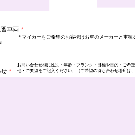
u
i
r
e
d
教習車両
*
＊マイカーをご希望のお客様はお車のメーカーと車種
車
お問い合わせ欄に性別・年齢・ブランク・目標や目的・ご希
わせ
他・ご要望をご記入ください。​（ご希望の待ち合わせ場所は