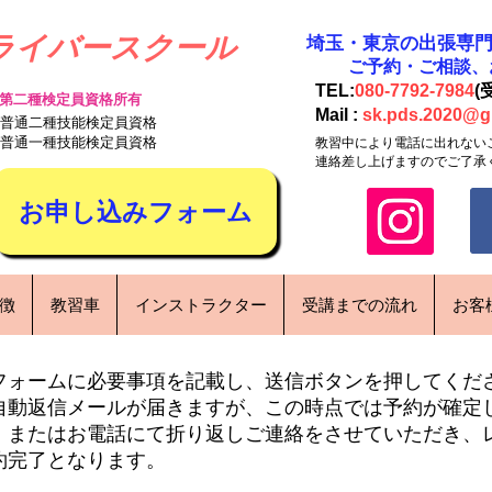
ライバースクール
​埼玉・東京の出張専
​ご予約・ご相談
TEL:
080-7792-7984
(
第二種検定員資格所有
Mail :
sk.pds.2020@g
 普通二種技能検定員資格
 普通一種技能検定員資格
教習中により電話に出れない
連絡差し上げますのでご了承
お申し込みフォーム
特徴
教習車
インストラクター
受講までの流れ
お客
フォームに必要事項を記載し、送信ボタンを押してくだ
自動返信メールが届きますが、この時点では予約が確定
、またはお電話にて折り返しご連絡をさせていただき、
約完了となります。