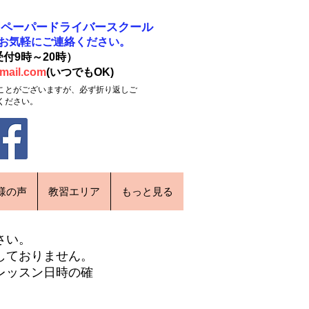
門
​ペーパードライバースクール
、お気軽にご連絡ください。
受付9時～20時）
mail.com
(いつでもOK)
ことがございますが、必ず折り返しご
ください。
様の声
教習エリア
もっと見る
さい。
しておりません。
レッスン日時の確