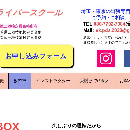
ライバースクール
​埼玉・東京の出張専
​ご予約・ご相談
TEL:
080-7792-7984
(
第二種検定員資格所有
Mail :
sk.pds.2020@g
 普通二種技能検定員資格
 普通一種技能検定員資格
教習中により電話に出れない
連絡差し上げますのでご了承
お申し込みフォーム
特徴
教習車
インストラクター
受講までの流れ
お客
BOX
久しぶりの運転だから